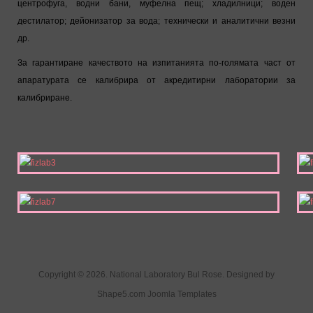
центрофуга, водни бани, муфелна пещ; хладилници; воден
дестилатор; дейонизатор за вода; технически и аналитични везни
др.
За гарантиране качеството на изпитанията по-голямата част от
апаратурата се калибрира от акредитирни лаборатории за
калибриране.
Copyright © 2026. National Laboratory Bul Rose. Designed by
Shape5.com
Joomla Templates