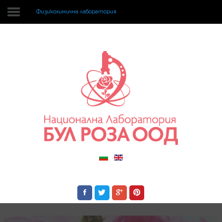
Физикохимична лаборатория
Начало
Акредитация
Екип
Документи
Лаборатории
Услуги
Новини
Контакти