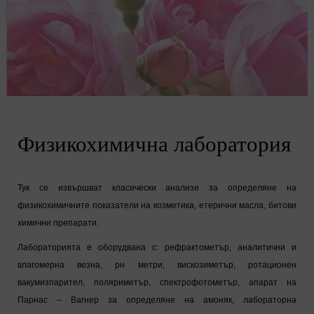
Физикохимична лаборатория
Тук се извършват класически анализи за определяне на
физикохимичните показатели на козметика, етерични масла, битови
химични препарати.
Лабораторията е оборудвана с: рефрактометър, аналитични и
влагомерна везна, рн метри, вискозиметър, ротационен
вакумизпарител, поляриметър, спектрофотометър, апарат на
Парнас – Вагнер за определяне на амоняк, лабораторна